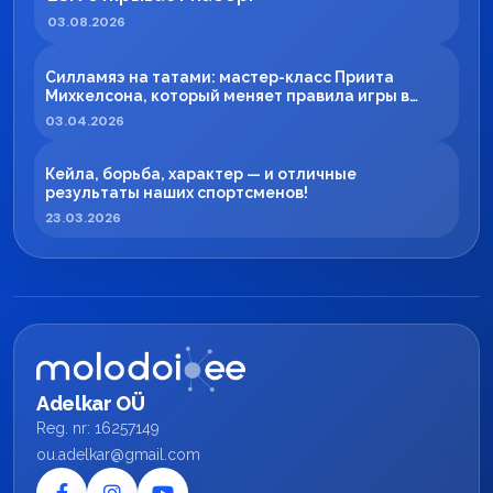
03.08.2026
Силламяэ на татами: мастер-класс Приита
Михкелсона, который меняет правила игры в
регионе
03.04.2026
Кейла, борьба, характер — и отличные
результаты наших спортсменов!
23.03.2026
Adelkar OÜ
Reg. nr: 16257149
ou.adelkar@gmail.com