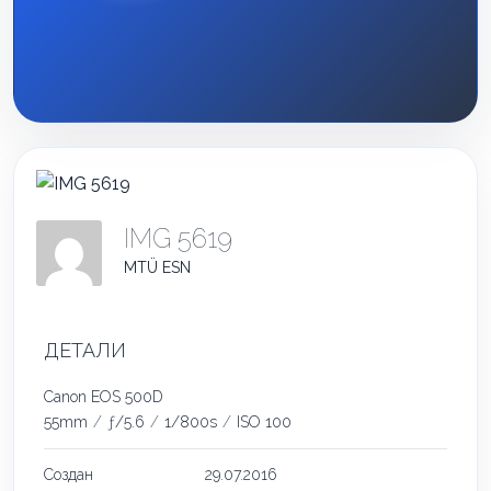
IMG 5619
MTÜ ESN
ДЕТАЛИ
Canon EOS 500D
55mm
/
ƒ/5.6
/
1/800s
/
ISO 100
Создан
29.07.2016