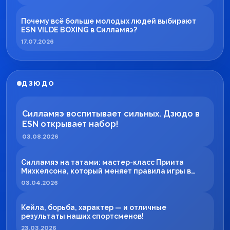
Почему всё больше молодых людей выбирают
ESN VILDE BOXING в Силламяэ?
17.07.2026
ДЗЮДО
Силламяэ воспитывает сильных. Дзюдо в
ESN открывает набор!
03.08.2026
Силламяэ на татами: мастер-класс Приита
Михкелсона, который меняет правила игры в
регионе
03.04.2026
Кейла, борьба, характер — и отличные
результаты наших спортсменов!
23.03.2026