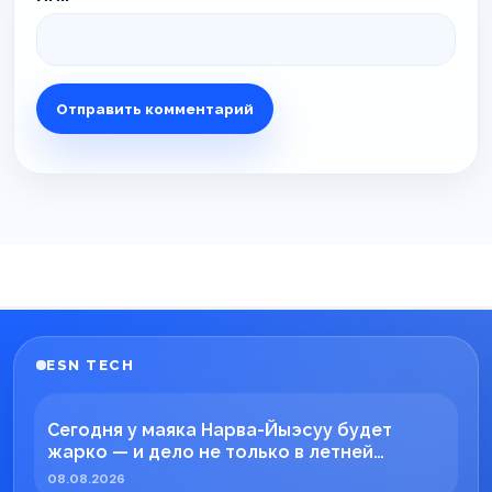
ESN TECH
Сегодня у маяка Нарва-Йыэсуу будет
жарко — и дело не только в летней
погоде!
08.08.2026