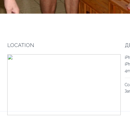
LOCATION
Д
iP
iP
4
Со
За