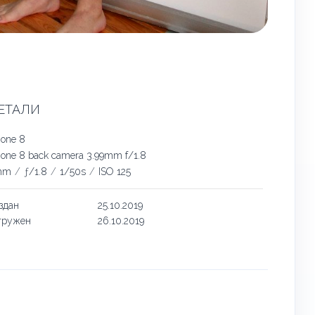
ЕТАЛИ
hone 8
hone 8 back camera 3.99mm f/1.8
mm
/
ƒ/1.8
/
1/50s
/
ISO 125
здан
25.10.2019
гружен
26.10.2019