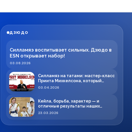
ДЗЮДО
Силламяэ воспитывает сильных. Дзюдо в
ESN открывает набор!
03.08.2026
Силламяэ на татами: мастер-класс
Приита Михкелсона, который
меняет правила игры в регионе
03.04.2026
Кейла, борьба, характер — и
отличные результаты наших
спортсменов!
23.03.2026