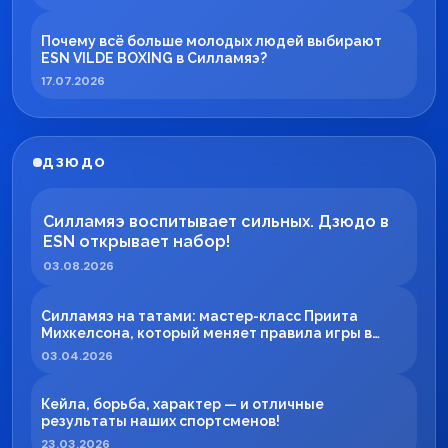
Почему всё больше молодых людей выбирают
ESN VILDE BOXING в Силламяэ?
17.07.2026
ДЗЮДО
Силламяэ воспитывает сильных. Дзюдо в
ESN открывает набор!
03.08.2026
Силламяэ на татами: мастер-класс Приита
Михкелсона, который меняет правила игры в
регионе
03.04.2026
Кейла, борьба, характер — и отличные
результаты наших спортсменов!
23.03.2026