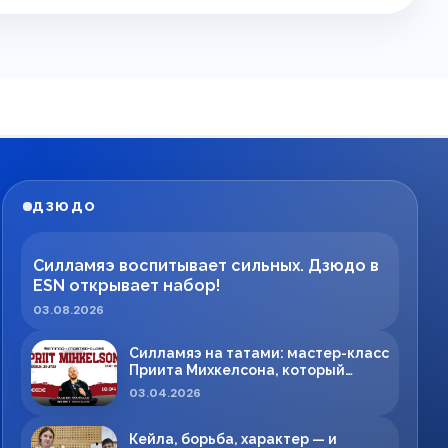
ДЗЮДО
Силламяэ воспитывает сильных. Дзюдо в
ESN открывает набор!
03.08.2026
Силламяэ на татами: мастер-класс
Приита Михкелсона, который
меняет правила игры в регионе
03.04.2026
Кейла, борьба, характер — и