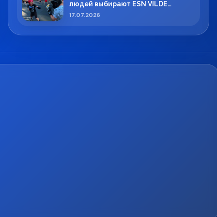
людей выбирают ESN VILDE
BOXING в Силламяэ?
17.07.2026