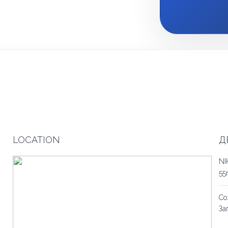
LOCATION
Д
NI
5
Со
За