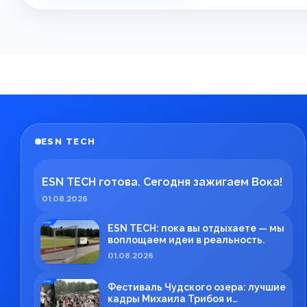
ESN TECH
ESN TECH готова. Сегодня зажигаем Вока!
01.08.2026
ESN TECH: пока вы отдыхаете — мы
воплощаем идеи в реальность.
01.08.2026
Фестиваль Чудского озера: лучшие
кадры Михаила Трибоя и