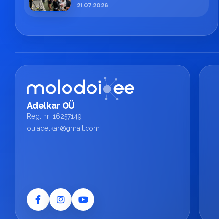
профессиональная работа ESN
21.07.2026
TECH
Adelkar OÜ
Reg. nr: 16257149
ou.adelkar@gmail.com