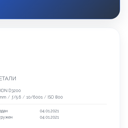
ЕТАЛИ
KON D3200
5mm
/
ƒ/5.6
/
10/600s
/
ISO 800
здан
04.01.2021
гружен
04.01.2021