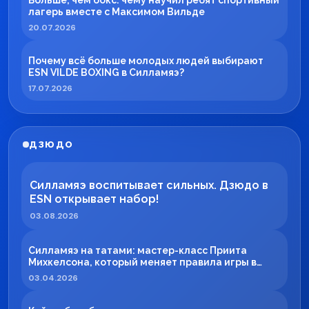
Больше, чем бокс: чему научил ребят спортивный
лагерь вместе с Максимом Вильде
20.07.2026
Почему всё больше молодых людей выбирают
ESN VILDE BOXING в Силламяэ?
17.07.2026
ДЗЮДО
Силламяэ воспитывает сильных. Дзюдо в
ESN открывает набор!
03.08.2026
Силламяэ на татами: мастер-класс Приита
Михкелсона, который меняет правила игры в
регионе
03.04.2026