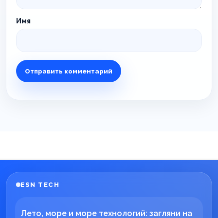
Имя
ESN TECH
Лето, море и море технологий: загляни на