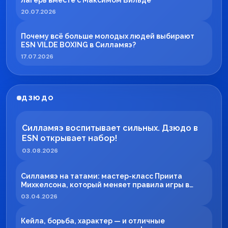
лагерь вместе с Максимом Вильде
20.07.2026
Почему всё больше молодых людей выбирают
ESN VILDE BOXING в Силламяэ?
17.07.2026
ДЗЮДО
Силламяэ воспитывает сильных. Дзюдо в
ESN открывает набор!
03.08.2026
Силламяэ на татами: мастер-класс Приита
Михкелсона, который меняет правила игры в
регионе
03.04.2026
Кейла, борьба, характер — и отличные