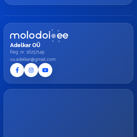
Adelkar OÜ
Reg. nr: 16257149
ou.adelkar@gmail.com