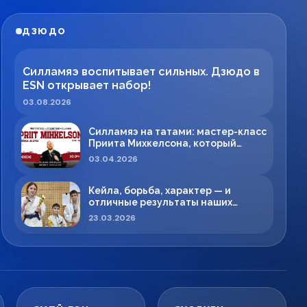
ДЗЮДО
Силламяэ воспитывает сильных. Дзюдо в
ESN открывает набор!
03.08.2026
Силламяэ на татами: мастер-класс
Приита Михкелсона, который
меняет правила игры в регионе
03.04.2026
Кейла, борьба, характер — и
отличные результаты наших
спортсменов!
23.03.2026