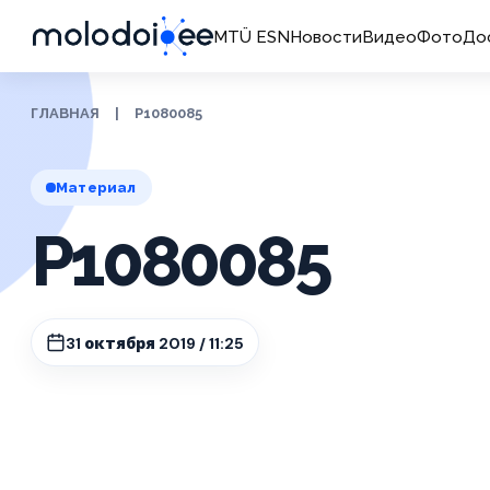
MTÜ ESN
Новости
Видео
Фото
До
ГЛАВНАЯ
|
P1080085
Материал
P1080085
31 октября 2019 / 11:25