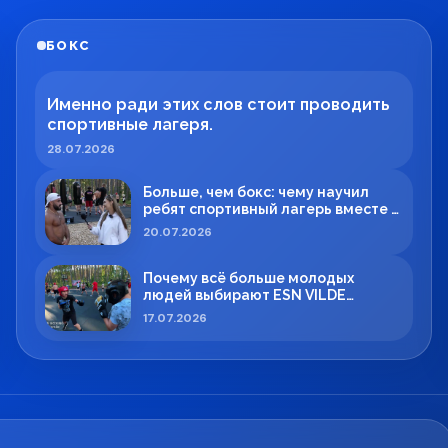
БОКС
Именно ради этих слов стоит проводить
спортивные лагеря.
28.07.2026
Больше, чем бокс: чему научил
ребят спортивный лагерь вместе с
Максимом Вильде
20.07.2026
Почему всё больше молодых
людей выбирают ESN VILDE
BOXING в Силламяэ?
17.07.2026